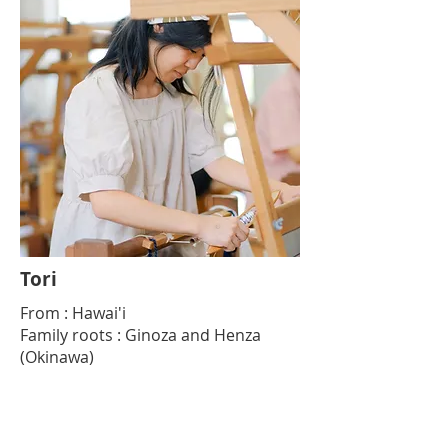
Tori
From : Hawai'i
Family roots : Ginoza and Henza
(Okinawa)