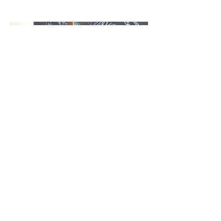
Miwa
From : Brazil
Family roots : Oroku (Okinawa)